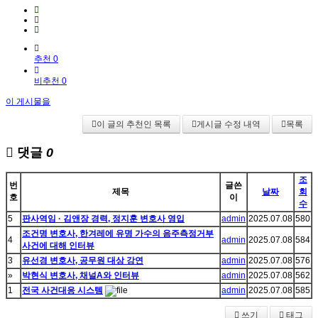
추천 0
비추천 0
이 게시물을
이 글의 추천인 목록
게시글 수정 내역
목록
댓글
0
조
번
글쓴
제목
날짜
회
호
이
수
5
판사역임 · 김앤장 경력, 정지훈 변호사 영입
admin
2025.07.08
580
조건명 변호사, 한겨레에 유명 가수의 음주측정거부
4
admin
2025.07.08
584
사건에 대해 인터뷰
3
유선경 변호사, 공무원 대상 강연
admin
2025.07.08
576
»
박현식 변호사, 채널A와 인터뷰
admin
2025.07.08
562
1
전국 사건대응 시스템
admin
2025.07.08
585
쓰기
태그