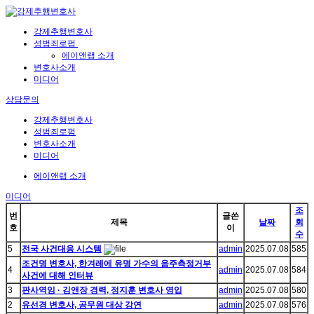
강제추행변호사
성범죄로펌
에이앤랩 소개
변호사소개
미디어
상담문의
강제추행변호사
성범죄로펌
변호사소개
미디어
에이앤랩 소개
미디어
조
번
글쓴
제목
날짜
회
호
이
수
5
전국 사건대응 시스템
admin
2025.07.08
585
조건명 변호사, 한겨레에 유명 가수의 음주측정거부
4
admin
2025.07.08
584
사건에 대해 인터뷰
3
판사역임 · 김앤장 경력, 정지훈 변호사 영입
admin
2025.07.08
580
2
유선경 변호사, 공무원 대상 강연
admin
2025.07.08
576