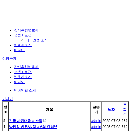
강제추행변호사
성범죄로펌
에이앤랩 소개
변호사소개
미디어
상담문의
강제추행변호사
성범죄로펌
변호사소개
미디어
에이앤랩 소개
미디어
조
번
글쓴
제목
날짜
회
호
이
수
5
전국 사건대응 시스템
admin
2025.07.08
586
4
박현식 변호사, 채널A와 인터뷰
admin
2025.07.08
563