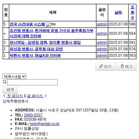
조
번
글쓴
제목
날짜
회
호
이
수
5
전국 사건대응 시스템
admin
2025.07.08
586
조건명 변호사, 한겨레에 유명 가수의 음주측정거부
»
admin
2025.07.08
584
사건에 대해 인터뷰
3
판사역임 · 김앤장 경력, 정지훈 변호사 영입
admin
2025.07.08
581
2
유선경 변호사, 공무원 대상 강연
admin
2025.07.08
576
1
박현식 변호사, 채널A와 인터뷰
admin
2025.07.08
563
쓰기
태그
검색
첫 페이지
1
끝 페이지
강제추행변호사
ADDRESS:
서울시 서초구 강남대로 337 (337빌딩 10층, 13층)
TEL:
1660-0337
FAX:
02)538-4876
E-MAIL:
help@anlab.co.kr
24시 법률상담
법무법인 에이앤랩 |