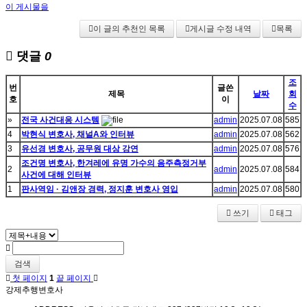
이 게시물을
이 글의 추천인 목록
게시글 수정 내역
목록
댓글
0
조
번
글쓴
제목
날짜
회
호
이
수
»
전국 사건대응 시스템
admin
2025.07.08
585
4
박현식 변호사, 채널A와 인터뷰
admin
2025.07.08
562
3
유선경 변호사, 공무원 대상 강연
admin
2025.07.08
576
조건명 변호사, 한겨레에 유명 가수의 음주측정거부
2
admin
2025.07.08
584
사건에 대해 인터뷰
1
판사역임 · 김앤장 경력, 정지훈 변호사 영입
admin
2025.07.08
580
쓰기
태그
검색
첫 페이지
1
끝 페이지
강제추행변호사