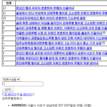
번호
12
준강간 혐의 피의자 변호하여 무혐의 이끌어내
11
술집에서 만난 여성에게 강제추행 혐의로 고소당한 의뢰인 변호하여 무
10
미성년자의제강간 혐의 피의자 변호하여 기소유예 결정
9
술에 취한 상태에서 여성을 끌어안아 강제추행 혐의로 고소당한 의뢰인
8
술자리 강제추행 및 폭행 혐의 의뢰인, 이례적인 선고유예 선처 판결 이
7
억울한 강제추행 누명 쓴 의뢰인 변호하여 혐의없음 불송치 이끌어내
6
지하철에서 공중밀집장소추행 혐의 받은 만취 의뢰인 대리하여 기소유예
»
업무상위력등에의한추행 혐의 의뢰인, 1심 이어 검사 항소 기각 성공
4
강제추행치상 혐의로 고소당한 의뢰인 변호하여 무혐의 결정
3
준강간 혐의로 송치된 피의자 변론하여 검찰에서 보완수사요구 처분 이
2
아청법 위반(강간) 혐의를 받게 된 의뢰인 변호하여 무혐의 이끌어내
1
준강제추행 혐의로 고소당한 의뢰인 변호하여 무혐의 처분 받아내
검색
첫 페이지
1
끝 페이지
강제추행변호사
ADDRESS:
서울시 서초구 강남대로 337 (337빌딩 10층, 13층)