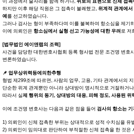
이 과정에서 술자리를 함께 하거나,
위로의 표현으로 신체 접촉
하지만 이후 해당 직원은 그 접촉이 불쾌했고,
위계적 관계에서
예
를 선고하였습니다.
그러나 검사는 형이 부족하다며 이를 불복하여 항소심을 제기
이에 의뢰인은
항소심에서 실형 선고 가능성에 대한 우려
로 저
[법무법인 에이앤랩의 조력]
사건을 담당한 대한변호사협회 등록 형사법 전문 조건명 변호
변론하였습니다.
📌 업무상위력등에의한추행
형법 제299조에 따르면, 사람의 업무, 고용, 기타 관계에서의 
단순한 위계 관계뿐만 아니라 상대방이 명시적으로 거절하거나 
따라서 실
제 행위의 동기, 상대방의 대응, 피해 정도, 사용된 
이에 조건명 변호사는 다음과 같은 점을 들어
검사의 항소는 기
1) 의뢰인이 신체 접촉한 부위는 상대적으로 성적 수치심을 유
2) 의뢰인이 임의대로 판단하여 부적절한 신체 접촉을 한 것은