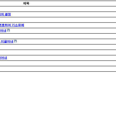
제목
혐의 결정
 변호하여 기소유예
끌어내
 이끌어내
끌어내